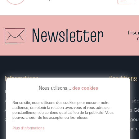
Newsletter
Insc
Informations
Conditions
Nous utilisons...
des cookies
Mentions légales
Livraison
A propos
Paiement séc
Sur ce site, nous utilisons des cookies pour mesurer notre
audience, entretenir la relation avec vous et vous adresser
Associations
Conditions G
ponctuellement du contenu qualitatif ou de la publicité. Vous
pouvez choisir de les accepter ou les refuser.
Contact
Livraison pou
Rétractation
Plus d'informations