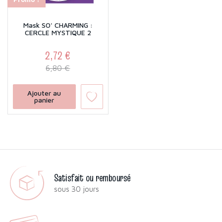
Mask SO' CHARMING :
CERCLE MYSTIQUE 2
2,72 €
Prix
Prix de base
6,80 €
Ajouter au
panier
Satisfait ou remboursé
sous 30 jours