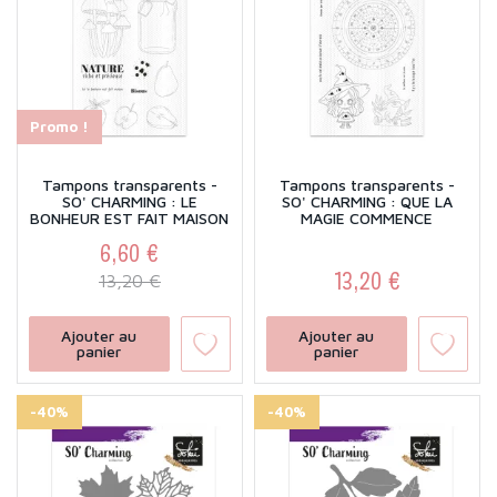
Promo !
Tampons transparents -
Tampons transparents -
SO' CHARMING : LE
SO' CHARMING : QUE LA
BONHEUR EST FAIT MAISON
MAGIE COMMENCE
6,60 €
13,20 €
Prix
Prix de base
13,20 €
Prix
Ajouter au
Ajouter au
panier
panier
-40%
-40%