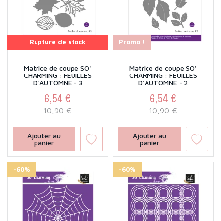
Promo !
Rupture de stock
Promo !
Matrice de coupe SO'
Matrice de coupe SO'
CHARMING : FEUILLES
CHARMING : FEUILLES
D'AUTOMNE - 3
D'AUTOMNE - 2
6,54 €
6,54 €
Prix
Prix de base
Prix
Prix de base
10,90 €
10,90 €
Ajouter au
Ajouter au
panier
panier
-60%
-60%