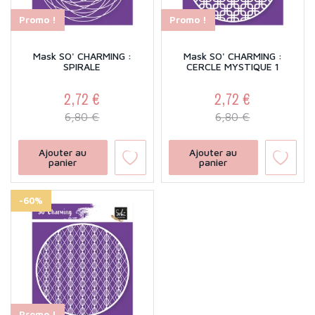
Promo !
Promo !
Mask SO' CHARMING :
Mask SO' CHARMING :
SPIRALE
CERCLE MYSTIQUE 1
2,72 €
2,72 €
Prix
Prix de base
Prix
Prix de base
6,80 €
6,80 €
Ajouter au
Ajouter au
panier
panier
-60%
Promo !