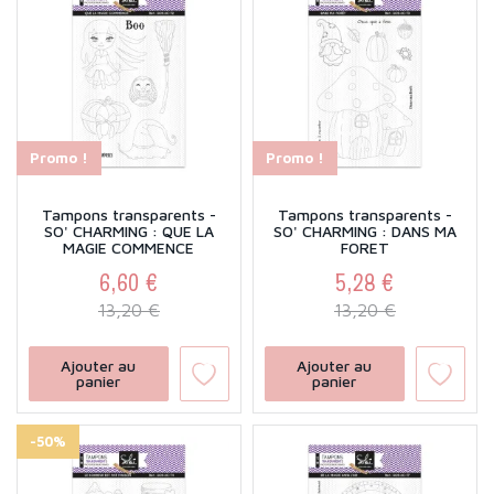
Promo !
Promo !
Tampons transparents -
Tampons transparents -
SO' CHARMING : QUE LA
SO' CHARMING : DANS MA
MAGIE COMMENCE
FORET
6,60 €
5,28 €
Prix
Prix de base
Prix
Prix de base
13,20 €
13,20 €
Ajouter au
Ajouter au
panier
panier
-50%