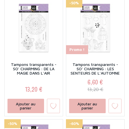
-50%
Promo !
Tampons transparents -
Tampons transparents -
SO' CHARMING : DE LA
SO' CHARMING : LES
MAGIE DANS L'AIR
SENTEURS DE L'AUTOMNE
6,60 €
13,20 €
Prix
Prix de base
13,20 €
Prix
Ajouter au
Ajouter au
panier
panier
-50%
-60%