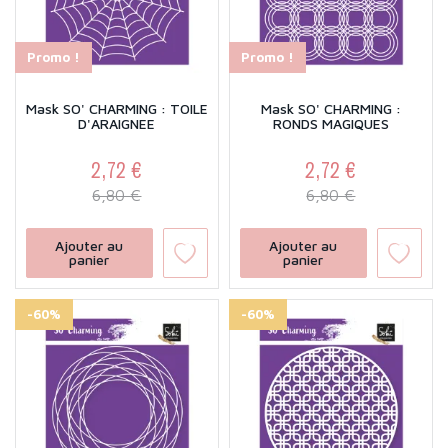
Promo !
Promo !
Mask SO' CHARMING : TOILE
Mask SO' CHARMING :
D'ARAIGNEE
RONDS MAGIQUES
2,72 €
2,72 €
Prix
Prix de base
Prix
Prix de base
6,80 €
6,80 €
Ajouter au
Ajouter au
panier
panier
-60%
-60%