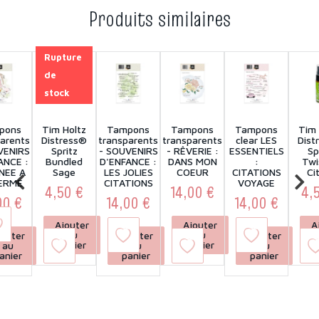
Produits similaires
Rupture
de
stock
pons
Tim Holtz
Tampons
Tampons
Tampons
Tim 
arents
Distress®
transparents
transparents
clear LES
Dist
VENIRS
Spritz
- SOUVENIRS
- RÊVERIE :
ESSENTIELS
Sp
ANCE :
Bundled
D'ENFANCE :
DANS MON
:
Twi
NEE A
Sage
LES JOLIES
COEUR
CITATIONS
Ci
ERME
CITATIONS
VOYAGE
4,50 €
14,00 €
4,
00 €
14,00 €
14,00 €
Prix
Prix
Prix
Prix
Prix
Ajouter
Ajouter
A
au
au
jouter
Ajouter
Ajouter
panier
panier
p
au
au
au
anier
panier
panier