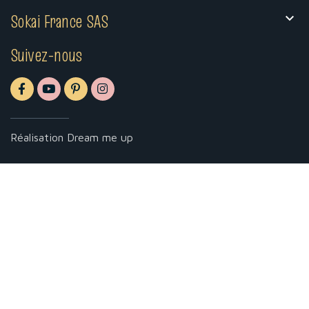
Sokai France SAS

Suivez-nous
Réalisation
Dream me up