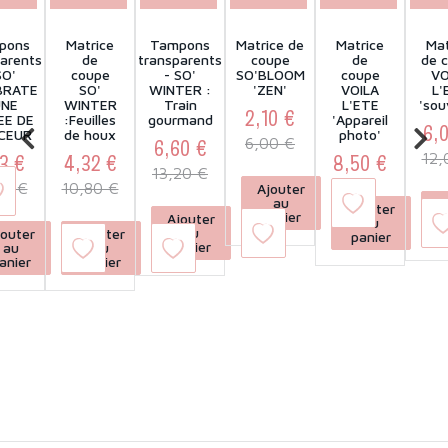
pons
Matrice
Tampons
Matrice de
Matrice
Mat
arents
de
transparents
coupe
de
de 
SO'
coupe
- SO'
SO'BLOOM
coupe
VO
BRATE
SO'
WINTER :
'ZEN'
VOILA
L'
UNE
WINTER
Train
L'ETE
'sou
2,10 €
EE DE
:Feuilles
gourmand
'Appareil
6,
e
CEUR
de houx
photo'
Prix
Prix de base
6,60 €
6,00 €
3 €
4,32 €
8,50 €
12,
Prix
Prix de base
13,20 €
Prix
Prix
Prix de base
Prix
Prix de base
92 €
10,80 €
Ajouter
au
A
Ajouter
panier
Ajouter
au
p
au
jouter
Ajouter
panier
panier
au
au
anier
panier