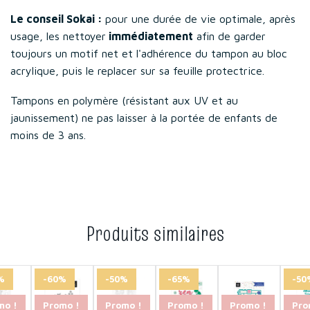
Le conseil Sokai :
pour une durée de vie optimale, après
usage, les nettoyer
immédiatement
afin de garder
toujours un motif net et l'adhérence du tampon au bloc
acrylique, puis le replacer sur sa feuille protectrice.
Tampons en polymère (résistant aux UV et au
jaunissement) ne pas laisser à la portée de enfants de
moins de 3 ans.
Produits similaires
%
-60%
-50%
-65%
-50
mo !
Promo !
Promo !
Promo !
Promo !
Pro