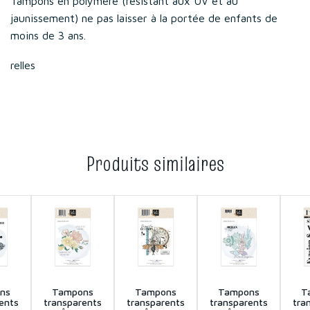
Tampons en polymère (résistant aux UV et au
jaunissement) ne pas laisser à la portée de enfants de
moins de 3 ans.
relles
Produits similaires
ns
Tampons
Tampons
Tampons
T
ents
transparents
transparents
transparents
tra