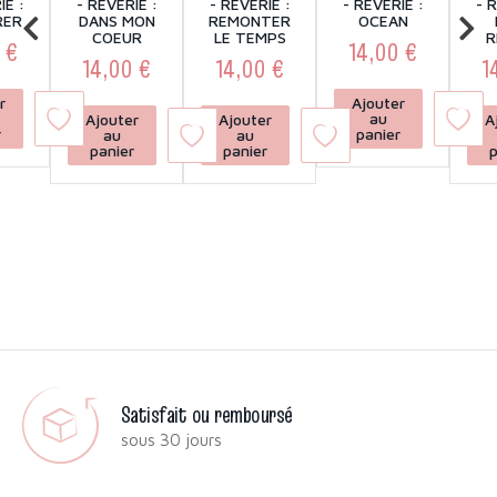
IE :
- RÊVERIE :
- RÊVERIE :
- RÊVERIE :
- 
RER
DANS MON
REMONTER
OCEAN
COEUR
LE TEMPS
R
 €
14,00 €
14,00 €
14,00 €
1
ix
Prix
Prix
Prix
r
Ajouter
au
Ajouter
Ajouter
A
r
panier
au
au
panier
panier
p
Satisfait ou remboursé
sous 30 jours