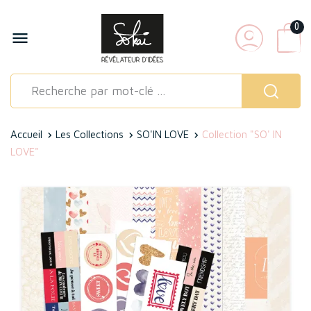
0

Accueil
Les Collections
SO'IN LOVE
Collection "SO' IN
LOVE"