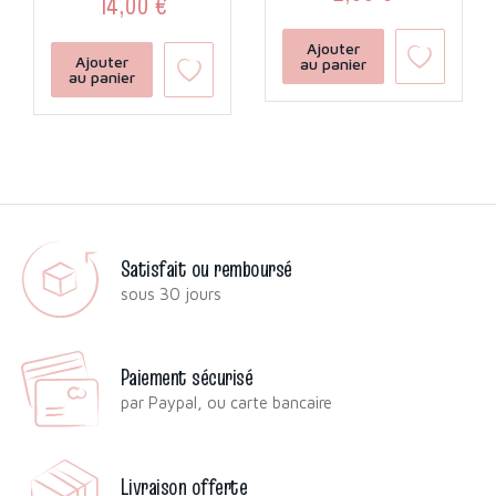
14,00 €
Prix
Prix
Ajouter
Ajouter
au panier
au panier
Satisfait ou remboursé
sous 30 jours
Paiement sécurisé
par Paypal, ou carte bancaire
Livraison offerte