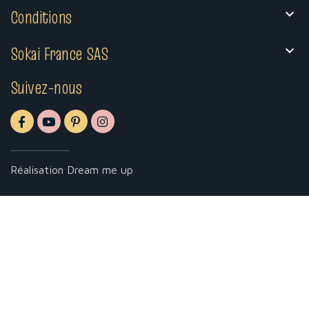
Conditions

Sokai France SAS

Suivez-nous
Réalisation
Dream me up