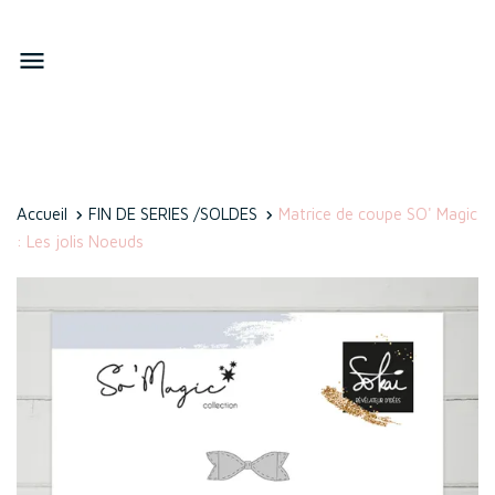

Accueil
FIN DE SERIES /SOLDES
Matrice de coupe SO' Magic
: Les jolis Noeuds