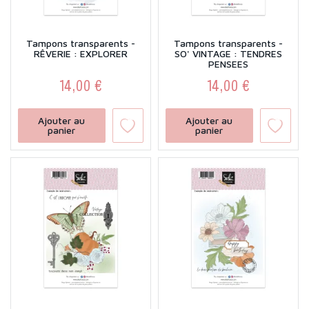
Tampons transparents -
Tampons transparents -
RÊVERIE : EXPLORER
SO' VINTAGE : TENDRES
PENSEES
14,00 €
14,00 €
Prix
Prix
Ajouter au
Ajouter au
panier
panier