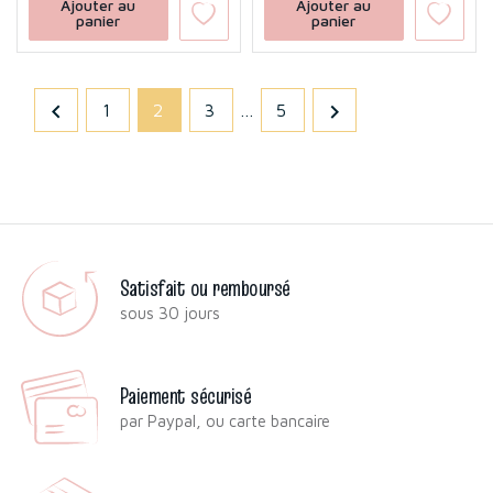
Ajouter au
Ajouter au
panier
panier


1
2
3
…
5
Satisfait ou remboursé
sous 30 jours
Paiement sécurisé
par Paypal, ou carte bancaire