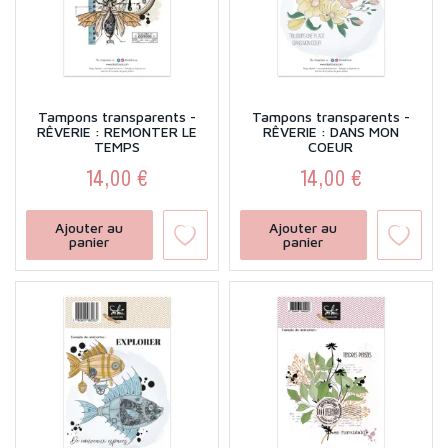
Tampons transparents -
Tampons transparents -
RÊVERIE : REMONTER LE
RÊVERIE : DANS MON
TEMPS
COEUR
14,00 €
14,00 €
Prix
Prix
Ajouter au
Ajouter au
panier
panier