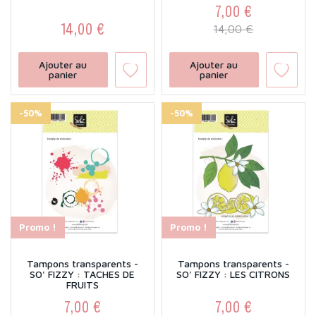
7,00 €
14,00 €
Prix
Prix de base
14,00 €
Prix
Ajouter au
Ajouter au
panier
panier
-50%
-50%
Promo !
Promo !
Tampons transparents -
Tampons transparents -
SO' FIZZY : TACHES DE
SO' FIZZY : LES CITRONS
FRUITS
7,00 €
7,00 €