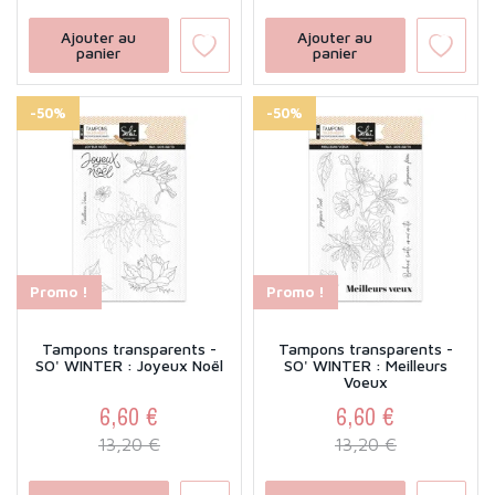
Ajouter au
Ajouter au
panier
panier
-50%
-50%
Promo !
Promo !
Tampons transparents -
Tampons transparents -
SO' WINTER : Joyeux Noël
SO' WINTER : Meilleurs
Voeux
6,60 €
6,60 €
Prix
Prix de base
Prix
Prix de base
13,20 €
13,20 €