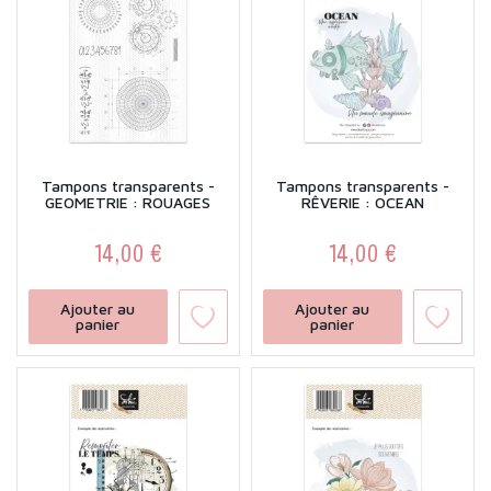
Tampons transparents -
Tampons transparents -
GEOMETRIE : ROUAGES
RÊVERIE : OCEAN
14,00 €
14,00 €
Prix
Prix
Ajouter au
Ajouter au
panier
panier