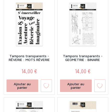
Tampons transparents -
Tampons transparents -
RÊVERIE : MOTS RÊVERIE
GEOMETRIE : BINAIRE
14,00 €
14,00 €
Prix
Prix
Ajouter au
Ajouter au
panier
panier