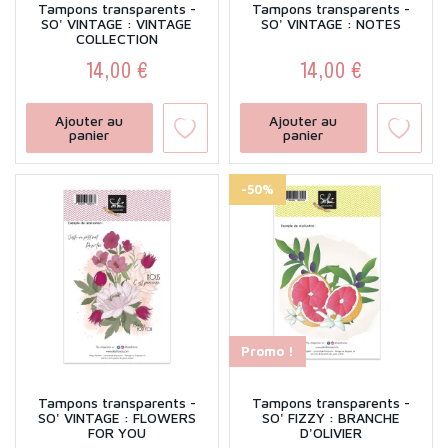
Tampons transparents -
Tampons transparents -
SO' VINTAGE : VINTAGE
SO' VINTAGE : NOTES
COLLECTION
14,00 €
14,00 €
Prix
Prix
Ajouter au
Ajouter au
panier
panier
-50%
Promo !
Tampons transparents -
Tampons transparents -
SO' VINTAGE : FLOWERS
SO' FIZZY : BRANCHE
FOR YOU
D'OLIVIER