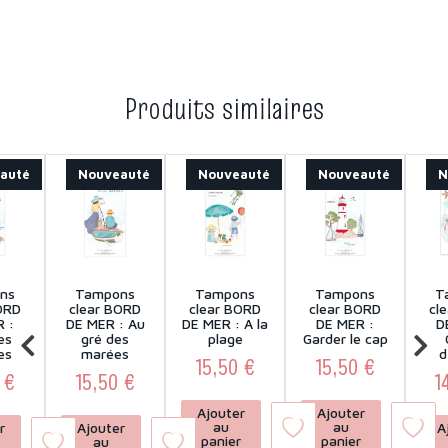
Produits similaires
auté
Nouveauté
Nouveauté
Nouveauté
N
ns
Tampons
Tampons
Tampons
T
ORD
clear BORD
clear BORD
clear BORD
cl
 :
DE MER : Au
DE MER : A la
DE MER :
D
es
gré des
plage
Garder le cap
es
marées
d
15,50 €
15,50 €
 €
15,50 €
1
Prix
Prix
ix
Prix
Ajouter
Ajouter
au
au
r
Ajouter
A
panier
panier
au