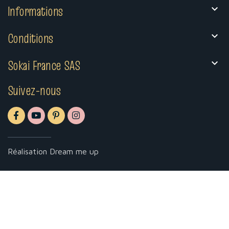
Informations

Conditions

Sokai France SAS

Suivez-nous
Réalisation
Dream me up