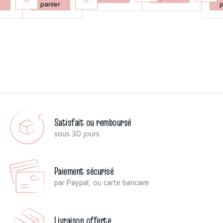
r
panier
p
Satisfait ou remboursé
sous 30 jours
Paiement sécurisé
par Paypal, ou carte bancaire
Livraison offerte