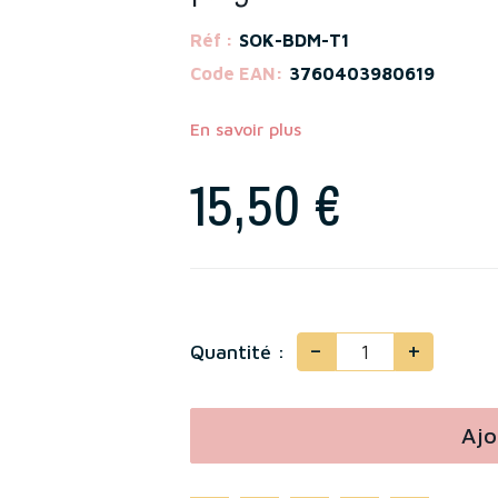
Réf :
SOK-BDM-T1
Code EAN:
3760403980619
En savoir plus
15,50 €
-
+
Quantité :
Ajo