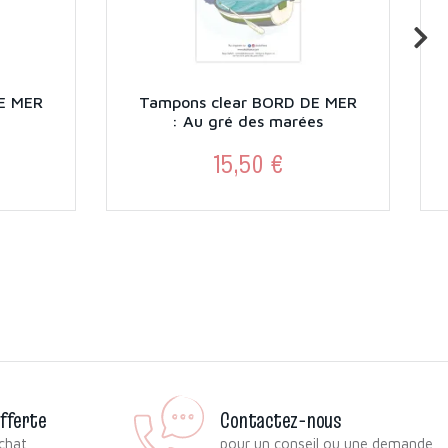
E MER
Tampons clear BORD DE MER
: Au gré des marées
15,50 €
Prix
offerte
Contactez-nous
chat
pour un conseil ou une demande