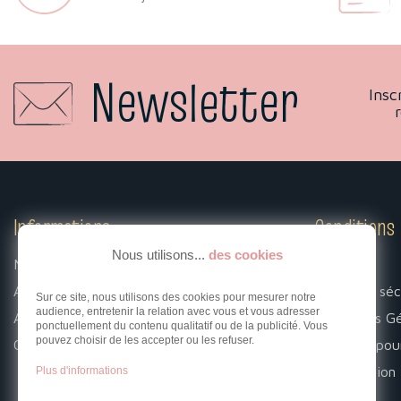
Newsletter
Insc
Informations
Conditions
Nous utilisons...
des cookies
Mentions légales
Livraison
A propos
Paiement séc
Sur ce site, nous utilisons des cookies pour mesurer notre
audience, entretenir la relation avec vous et vous adresser
Associations
Conditions G
ponctuellement du contenu qualitatif ou de la publicité. Vous
pouvez choisir de les accepter ou les refuser.
Contact
Livraison pou
Rétractation
Plus d'informations