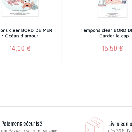
ons clear BORD DE MER
Tampons clear BORD D
: Océan d'amour
: Garder le cap
14,00 €
15,50 €
Prix
Prix
Paiement sécurisé
Livraison 
par Paypal, ou carte bancaire
dès 39€ d'a