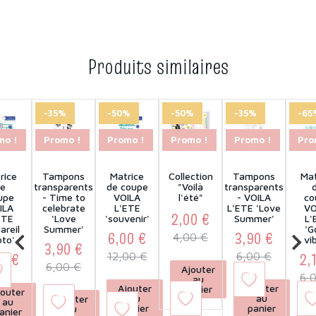
Produits similaires
-35%
-50%
-50%
-35%
-65
mo !
Promo !
Promo !
Promo !
Promo !
Pro
rice
Tampons
Matrice
Collection
Tampons
Mat
e
transparents
de coupe
"Voilà
transparents
upe
- Time to
VOILA
l'été"
- VOILA
co
ILA
celebrate
L'ETE
L'ETE 'Love
VO
2,00 €
ETE
'Love
'souvenir'
Summer'
L'
areil
Summer'
'G
6,00 €
3,90 €
Prix
Prix de base
4,00 €
to'
vi
3,90 €
Prix
Prix de base
Prix
Prix de bas
0 €
2,
12,00 €
6,00 €
Prix
Prix de base
6,00 €
Prix
Ajouter
6,
au
Ajouter
Ajouter
panier
jouter
au
au
Ajouter
au
panier
panier
au
A
anier